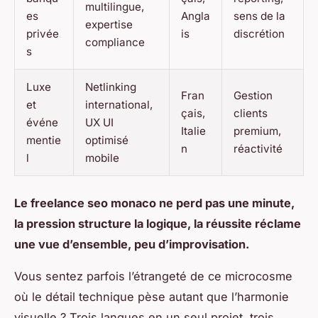
multilingue,
es
Angla
sens de la
expertise
privée
is
discrétion
compliance
s
Luxe
Netlinking
Fran
Gestion
et
international,
çais,
clients
événe
UX UI
Italie
premium,
mentie
optimisé
n
réactivité
l
mobile
Le freelance seo monaco ne perd pas une minute,
la pression structure la logique, la réussite réclame
une vue d’ensemble, peu d’improvisation.
Vous sentez parfois l’étrangeté de ce microcosme
où le détail technique pèse autant que l’harmonie
visuelle ? Trois langues en un seul projet, trois