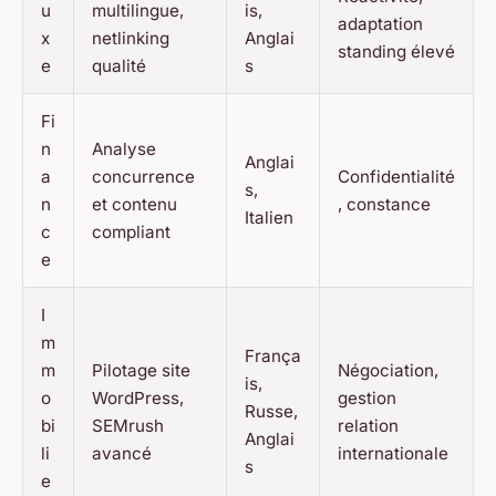
u
multilingue,
is,
adaptation
x
netlinking
Anglai
standing élevé
e
qualité
s
Fi
n
Analyse
Anglai
a
concurrence
Confidentialité
s,
n
et contenu
, constance
Italien
c
compliant
e
I
m
França
m
Pilotage site
Négociation,
is,
o
WordPress,
gestion
Russe,
bi
SEMrush
relation
Anglai
li
avancé
internationale
s
e