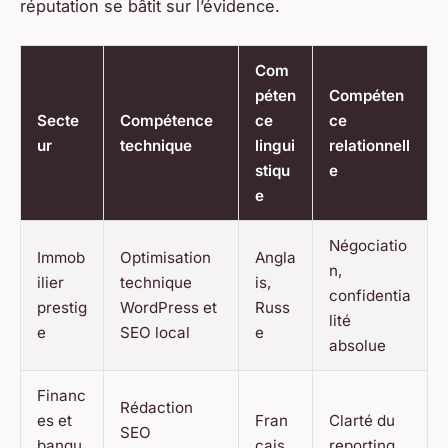
réputation se bâtit sur l’évidence.
Com
péten
Compéten
Secte
Compétence
ce
ce
ur
technique
lingui
relationnell
stiqu
e
e
Négociatio
Immob
Optimisation
Angla
n,
ilier
technique
is,
confidentia
prestig
WordPress et
Russ
lité
e
SEO local
e
absolue
Financ
Rédaction
es et
Fran
Clarté du
SEO
banqu
çais,
reporting,