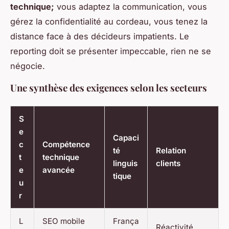
technique;
vous adaptez la communication, vous
gérez la confidentialité au cordeau, vous tenez la
distance face à des décideurs impatients. Le
reporting doit se présenter impeccable, rien ne se
négocie.
Une synthèse des exigences selon les secteurs
S
e
Capaci
c
Compétence
té
Relation
t
technique
linguis
clients
e
avancée
tique
u
r
L
SEO mobile
França
Réactivité,