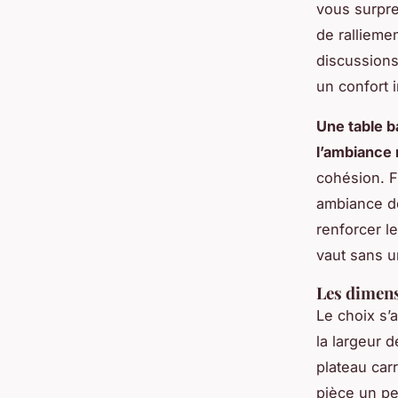
vous surpren
de ralliemen
discussions 
un confort i
Une table b
l’ambiance
cohésion. F
ambiance do
renforcer l
vaut sans un
Les dimens
Le choix s’
la largeur 
plateau car
pièce un pe