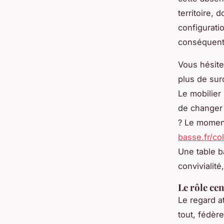
territoire,
configuratio
conséquent
Vous hésite
plus de sur
Le mobilier 
de changer 
? Le moment
basse.fr/co
Une table b
convivialité
Le rôle ce
Le regard a
tout, fédère