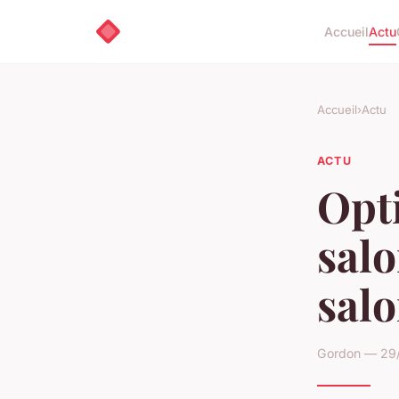
Accueil
Actu
Accueil
›
Actu
ACTU
Opti
salo
salo
Gordon — 29/