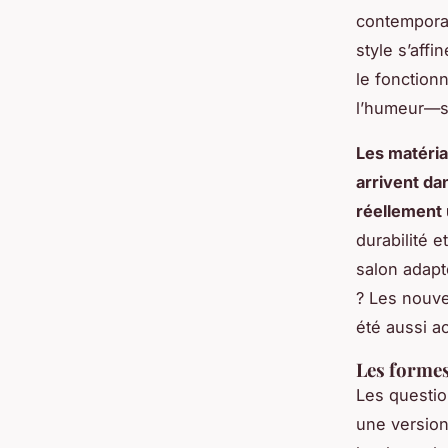
contemporain
style s’affi
le fonctionn
l’humeur—st
Les matéria
arrivent dan
réellement 
durabilité 
salon adapté
? Les nouve
été aussi a
Les formes
Les question
une version