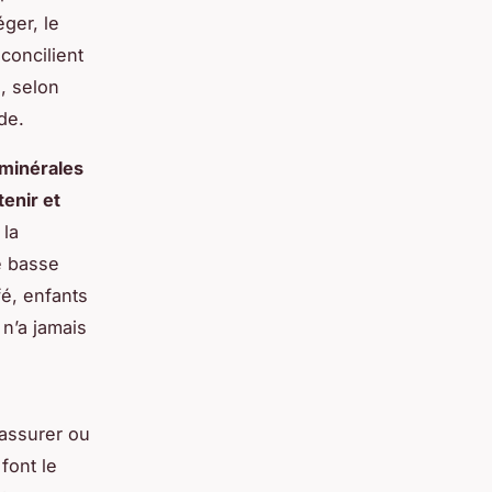
éger, le
concilient
n, selon
de.
 minérales
tenir et
 la
e basse
fé, enfants
 n’a jamais
rassurer ou
font le