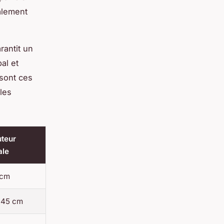
ralement
rantit un
al et
 sont ces
 les
teur
ale
 cm
-45 cm