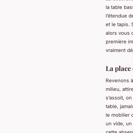
la table ba
l’étendue de
et le tapis
alors vous 
première im
vraiment dé
La place
Revenons à 
milieu, atti
s’assoit, o
table, jamai
le mobilier
un vide, un
cette absen