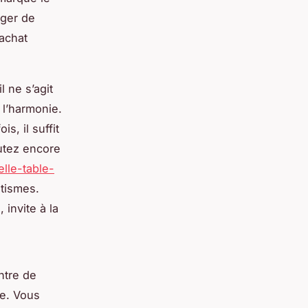
nger de
 achat
 ne s’agit
 l’harmonie.
is, il suffit
utez encore
elle-table-
tismes.
invite à la
ntre de
te. Vous