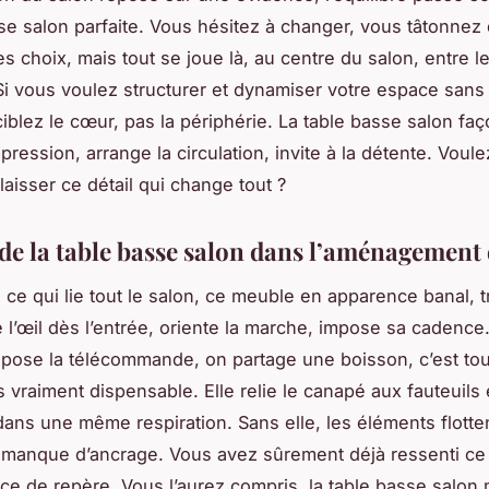
sse salon parfaite. Vous hésitez à changer, vous tâtonnez
s choix, mais tout se joue là, au centre du salon, entre le
. Si vous voulez structurer et dynamiser votre espace sans 
ciblez le cœur, pas la périphérie. La table basse salon faç
pression, arrange la circulation, invite à la détente. Voul
laisser ce détail qui change tout ?
 de la table basse salon dans l’aménagement
ce qui lie tout le salon, ce meuble en apparence banal, 
re l’œil dès l’entrée, oriente la marche, impose sa cadence
n pose la télécommande, on partage une boisson, c’est tou
s vraiment dispensable. Elle relie le canapé aux fauteuils e
 dans une même respiration. Sans elle, les éléments flotte
 manque d’ancrage. Vous avez sûrement déjà ressenti ce 
ce de repère. Vous l’aurez compris, la table basse salon