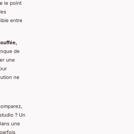
e le point
les
sible entre
touffée,
manque de
ner une
our
ution ne
 comparez,
studio ? Un
 Dans une
parfois