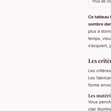
Plus de 2
Ce tableau 
sombre dans
plus à donn
temps, visua
s’acquiert, 
Les critè
Les critère
Les fabrican
forme envoi
Les matéri
Vous penche
clair illumi