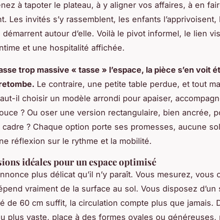
ez à tapoter le plateau, à y aligner vos affaires, à en fair
t. Les invités s’y rassemblent, les enfants l’apprivoisent, 
démarrent autour d’elle. Voilà le pivot informel, le lien vi
ntime et une hospitalité affichée.
asse trop massive « tasse » l’espace, la pièce s’en voit é
 retombe.
Le contraire, une petite table perdue, et tout 
aut-il choisir un modèle arrondi pour apaiser, accompag
uce ? Ou oser une version rectangulaire, bien ancrée, p
e cadre ? Chaque option porte ses promesses, aucune sol
e réflexion sur le rythme et la mobilité.
ions idéales pour un espace optimisé
annonce plus délicat qu’il n’y paraît. Vous mesurez, vous
dépend vraiment de la surface au sol. Vous disposez d’un 
ré de 60 cm suffit, la circulation compte plus que jamais.
u plus vaste, place à des formes ovales ou généreuses, 