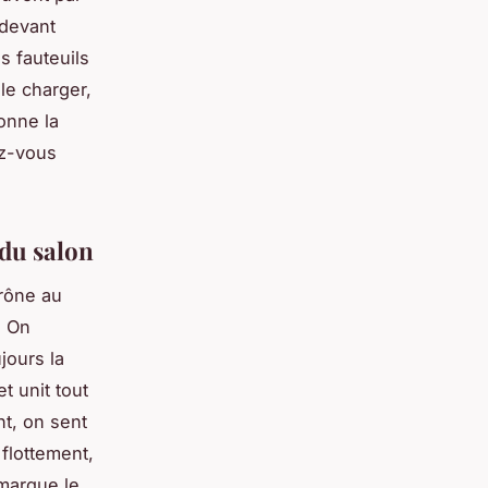
 devant
s fauteuils
le charger,
onne la
ez-vous
 du salon
trône au
. On
jours la
t unit tout
nt, on sent
flottement,
 marque le