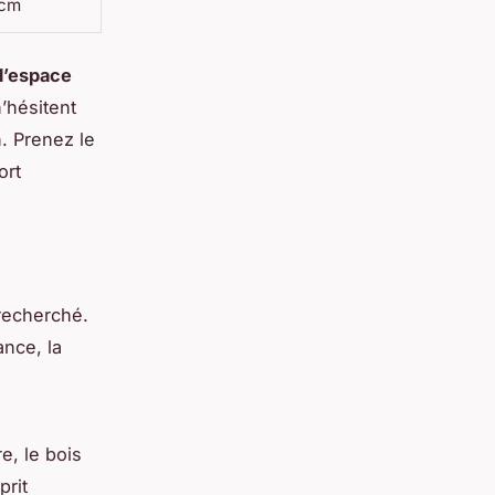
 cm
 l’espace
hésitent
. Prenez le
ort
 recherché.
ance, la
e, le bois
prit